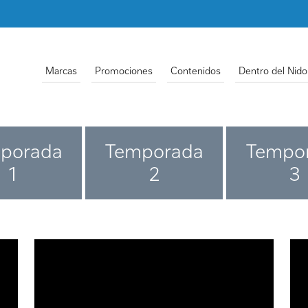
Marcas
Promociones
Contenidos
Dentro del Nido
porada
Temporada
Tempo
1
2
3
URL de Video remoto
URL