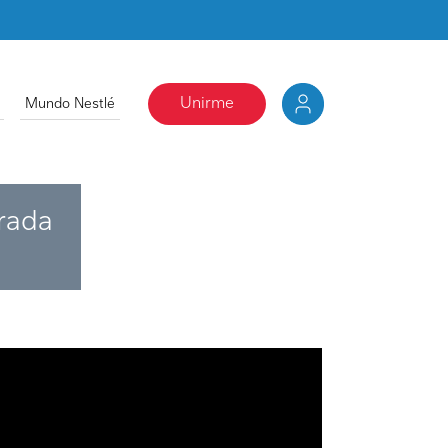
Unirme
Mundo Nestlé
rada
 de Video remoto