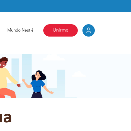
Unirme
Mundo Nestlé
ua