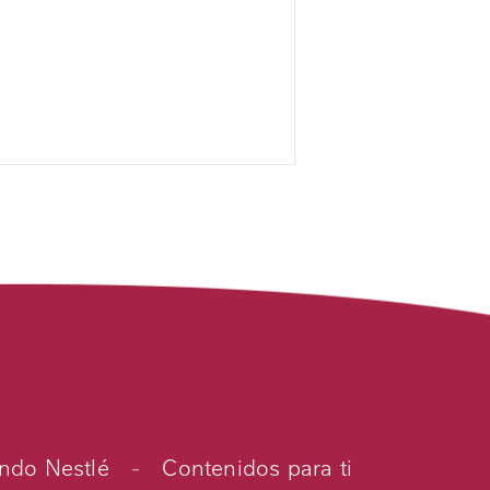
do Nestlé
-
Contenidos para ti