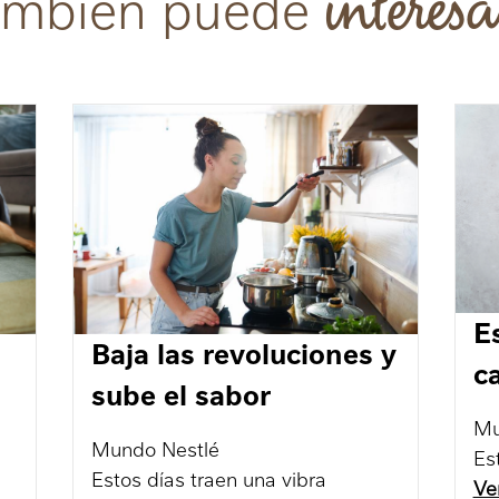
interesa
ambién puede
E
Baja las revoluciones y
c
sube el sabor
Mu
Mundo Nestlé
Es
Estos días traen una vibra
Ve