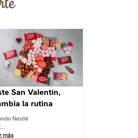
rte
ste San Valentín,
ambia la rutina
ndo Nestlé
t
r más