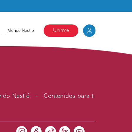
Unirme
Mundo Nestlé
do Nestlé
-
Contenidos para ti