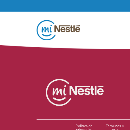
Pasar al contenido principal
gigya-social-container
Política de
Términos y
privacidad
uso