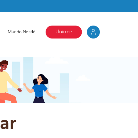
Unirme
Mundo Nestlé
lar