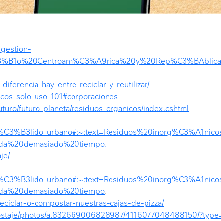
-gestion-
a%C3%B1o%20Centroam%C3%A9rica%20y%20Rep%C3%BAblic
-diferencia-hay-entre-reciclar-y-reutilizar/
sticos-solo-uso-101#corporaciones
uturo/futuro-planeta/residuos-organicos/index.cshtml
duo_s%C3%B3lido_urbano#:~:text=Residuos%20inorg%C3%A1n
da%20demasiado%20tiempo.
je/
duo_s%C3%B3lido_urbano#:~:text=Residuos%20inorg%C3%A1n
rda%20demasiado%20tiempo
.
-reciclar-o-compostar-nuestras-cajas-de-pizza/
ostaje/photos/a.832669006828987/4116077048488150/?type