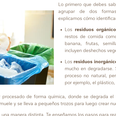
Lo primero que debes sab
agrupar de dos formas,
explicamos cómo identifica
Los
residuos orgánico
restos de comida como
banana, frutas, semil
incluyen deshechos veg
Los
residuos inorgánic
mucho en degradarse. S
proceso no natural, per
por ejemplo, el plástico,
r procesado de forma química, donde se degrada el 
 muele y se lleva a pequeños trozos para luego crear n
 una manera distinta. Te enseñamos los pasos para re