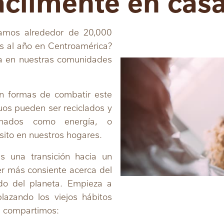
ácilmente en cas
amos alrededor de 20,000
os al año en Centroamérica?
ma en nuestras comunidades
en formas de combatir este
os pueden ser reciclados y
chados como energía, o
ósito en nuestros hogares.
 una transición hacia un
ser más consiente acerca del
do del planeta. Empieza a
azando los viejos hábitos
e compartimos: