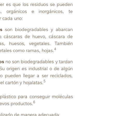
er es que los residuos se pueden
 orgánicos e inorgánicos, te
r cada uno:
s
son biodegradables y abarcan
 cáscaras de huevo, cáscara de
las, huesos, vegetales. También
4
etales como ramas, hojas.
os
no son biodegradables y tardan
u origen es industrial o de algún
o pueden llegar a ser reciclados,
5
 el cartón y hojalatas.
plástico para conseguir moléculas
6
uevos productos.
alizarlo de manera adecuada: