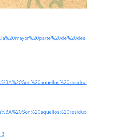
a,la%20mayor%20parte%20de%20des
icos%3A%20Son%20aquellos%20residuo
icos%3A%20Son%20aquellos%20residuo
=3