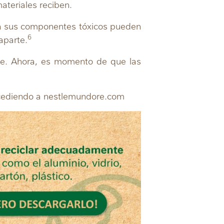
ateriales reciben.
o a sus componentes tóxicos pueden
6
aparte.
ble. Ahora, es momento de que las
ccediendo a nestlemundore.com