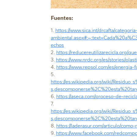
Fuentes:
1.
https://www.sica.int/drcafta/categoria
ambiental.aspx#:~:text=Cada%20
echos
2.
https://reducereutilizarecicla.org/que
3.
https://www.nrdc.org/es/stories/pla
4.
https://www.repsol.com/es/energia-f
5.
https://es.wikipedia.org/wiki/Resi
s,descomponerse%2C%20esta%20tar
6.
https://aseca.com/proceso-de-recicla
7.
https://es.wikipedia.org/wiki/Resi
s,descomponerse%2C%20esta%20ta
8.
https://laderasur.com/articulo/como
9.
https://www.facebook.com/redcomp